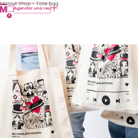
Mamut Shop
> Tote bag
Agendar una reu
0