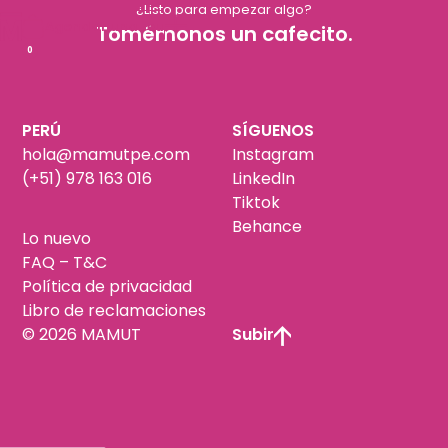
¿Listo para empezar algo?
Agendar una reu
Tomémonos un cafecito.
0
PERÚ
SÍGUENOS
hola@mamutpe.com
Instagram
(+51) 978 163 016
LinkedIn
Tiktok
Behance
Lo nuevo
FAQ – T&C
Política de privacidad
Libro de reclamaciones
© 2026 MAMUT
Subir