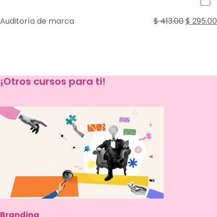
El
Auditoría de marca
$
413.00
$
295.00
precio
original
era:
$ 413.00.
¡Otros cursos para ti!
Branding