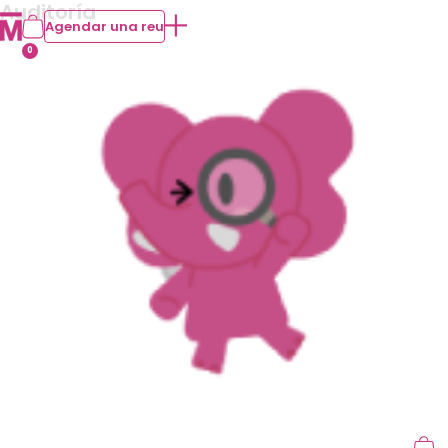
Auditoría
Agendar una reu
0