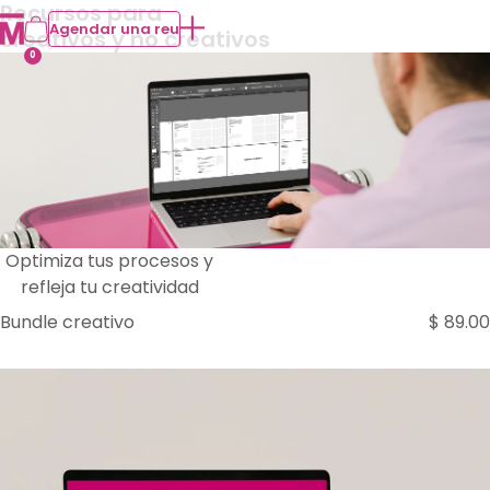
Recursos para
Agendar una reu
creativos y no creativos
0
Optimiza tus procesos y
refleja tu creatividad
Bundle creativo
$
89.00