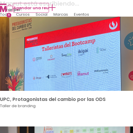
Mamut está
escribiendo...
Agendar una reu
Filtrar por:
Todo
Cursos
Social
Marcas
Eventos
0
UPC, Protagonistas del cambio por las ODS
Taller de branding